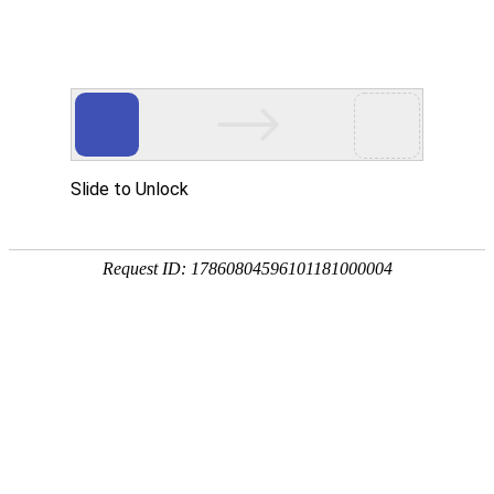
让房产交易更畅快
城市运营商加盟: 400-638-9058
了解合作详情 >
正在定位城市..
城市运营商加盟 >>
搜索城市
热门城市
北京
上海
广州
深圳
成都
南京
天津
武汉
重庆
西安
长沙
按省份拼音首字母选择
直辖市
北京
上海
天津
重庆